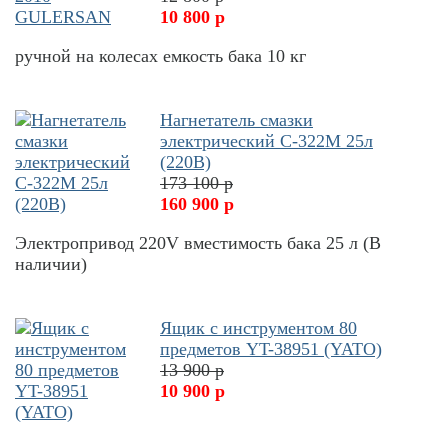
10 800 р
ручной на колесах емкость бака 10 кг
Нагнетатель смазки
электрический С-322М 25л
(220В)
173 100 р
160 900 р
Электропривод 220V вместимость бака 25 л (В
наличии)
Ящик с инструментом 80
предметов YT-38951 (YATO)
13 900 р
10 900 р