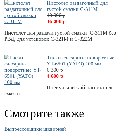
Пистолет раздаточный для
густой смазки С-311М
18 900 р
16 400 р
Пистолет для раздачи густой смазки С-311М без
РВД, для установок С-321М и С-322М
Тиски слесарные поворотные
YT-6501 (YATO) 100 мм
6 300 р
4 600 р
Пневматический нагнетатель
смазки
Смотрите также
Выпрессовщики шкворней