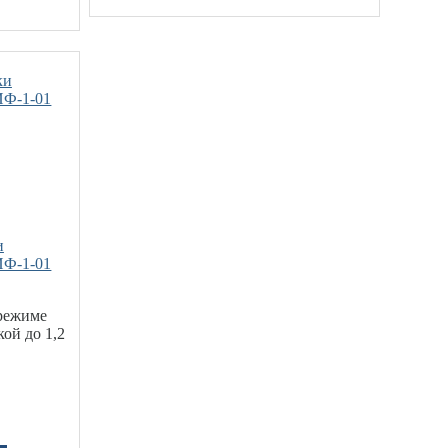
и
ИФ-1-01
 режиме
кой до 1,2