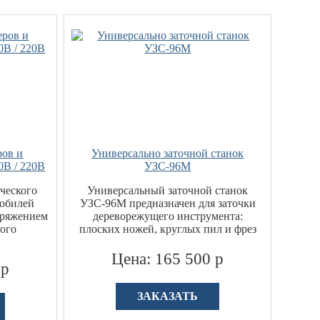
ров и
Универсально заточной станок
0В / 220В
УЗС-96М
ческого
Универсальный заточной станок
мобилей
УЗС-96М предназначен для заточки
пряжением
дереворежущего инструмента:
ного
плоских ножей, круглых пил и фрез
Цена: 165 500 р
 р
ЗАКАЗАТЬ