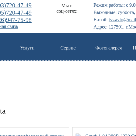
03)720-47-49
Режим работы: с 9.0
Мы в
соц-сетях:
95)720-47-49
Выходные: суббота, 
26)947-75-98
E-mail:
tss-avto@mail
ая связь
Адрес: 127591, г.Мо
Услуги
Сервис
Фотогалерея
Н
ta