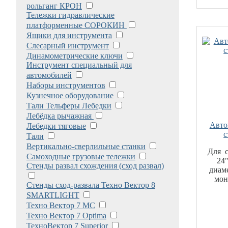
рольганг КРОН
Тележки гидравлические
платформенные СОРОКИН
Ящики для инструмента
Слесарный инструмент
Динамометрические ключи
Инструмент специальный для
автомобилей
Наборы инструментов
Кузнечное оборудование
Тали Тельферы Лебедки
Лебёдка рычажная
Авто
Лебедки тяговые
с
Тали
Вертикально-сверлильные станки
Для с
Самоходные грузовые тележки
24
Стенды развал схождения (сход развал)
диам
мон
Стенды сход-развала Техно Вектор 8
SMARTLIGHT
Техно Вектор 7 МС
Техно Вектор 7 Optima
ТехноВектор 7 Superior