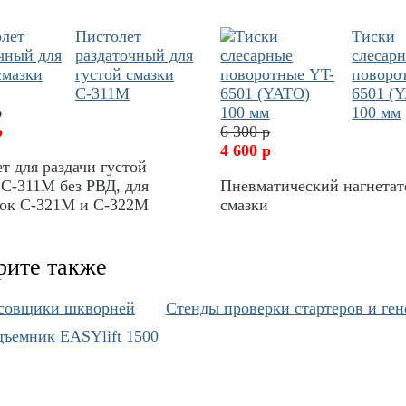
Пистолет
Тиски
раздаточный для
слесар
густой смазки
поворо
С-311М
6501 (
р
100 мм
р
6 300 р
4 600 р
т для раздачи густой
С-311М без РВД, для
Пневматический нагнетат
вок С-321М и С-322М
смазки
рите также
совщики шкворней
Cтенды проверки стартеров и ген
ъемник EASYlift 1500