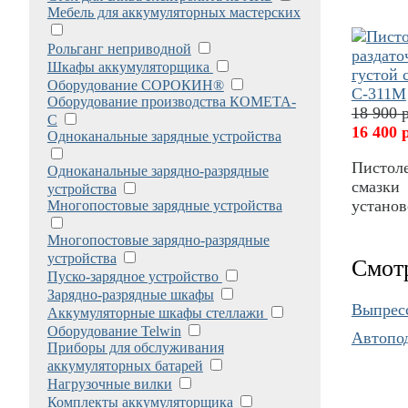
Мебель для аккумуляторных мастерских
Рольганг неприводной
Шкафы аккумуляторщика
Оборудование СОРОКИН®
Оборудование производства КОМЕТА-
18 900 
С
16 400 
Одноканальные зарядные устройства
Пистоле
Одноканальные зарядно-разрядные
смазки 
устройства
устано
Многопостовые зарядные устройства
Многопостовые зарядно-разрядные
устройства
Смот
Пуско-зарядное устройство
Зарядно-разрядные шкафы
Выпрес
Аккумуляторные шкафы стеллажи
Оборудование Telwin
Автопод
Приборы для обслуживания
аккумуляторных батарей
Нагрузочные вилки
Комплекты аккумуляторщика