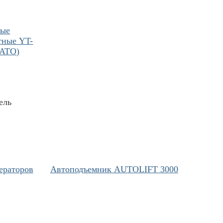
ные
тные YT-
YATO)
ель
ераторов
Автоподъемник AUTOLIFT 3000