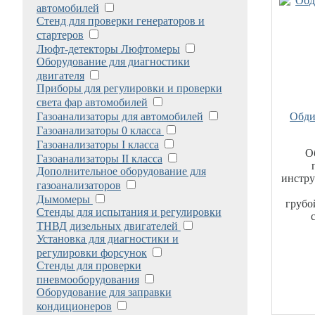
автомобилей
Стенд для проверки генераторов и
стартеров
Люфт-детекторы Люфтомеры
Оборудование для диагностики
двигателя
Приборы для регулировки и проверки
света фар автомобилей
Газоанализаторы для автомобилей
Обди
Газоанализаторы 0 класса
Газоанализаторы I класса
О
Газоанализаторы II класса
Дополнительное оборудование для
инстру
газоанализаторов
Дымомеры
грубо
Стенды для испытания и регулировки
ТНВД дизельных двигателей
Установка для диагностики и
регулировки форсунок
Стенды для проверки
пневмооборудования
Оборудование для заправки
кондиционеров