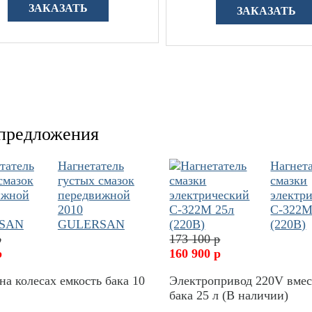
ЗАКАЗАТЬ
ЗАКАЗАТЬ
предложения
Нагнетатель
Нагнет
густых смазок
смазки
передвижной
электр
2010
С-322М
GULERSAN
(220В)
р
173 100 р
р
160 900 р
на колесах емкость бака 10
Электропривод 220V вме
бака 25 л (В наличии)