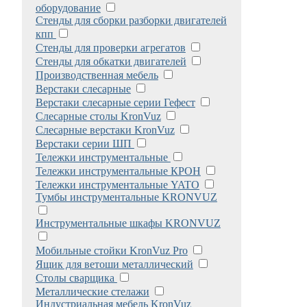
оборудование
Стенды для сборки разборки двигателей
кпп
Стенды для проверки агрегатов
Стенды для обкатки двигателей
Производственная мебель
Верстаки слесарные
Верстаки слесарные серии Гефест
Слесарные столы KronVuz
Слесарные верстаки KronVuz
Верстаки серии ШП
Тележки инструментальные
Тележки инструментальные КРОН
Тележки инструментальные YATO
Тумбы инструментальные KRONVUZ
Инструментальные шкафы KRONVUZ
Мобильные стойки KronVuz Pro
Ящик для ветоши металлический
Столы сварщика
Металлические стелажи
Индустриальная мебель KronVuz