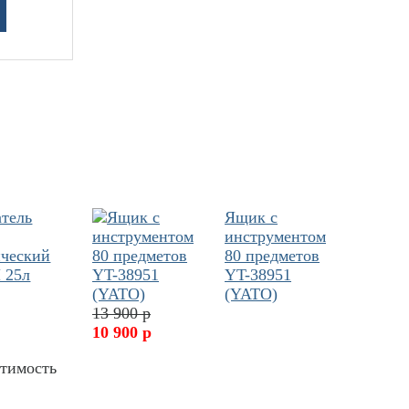
атель
Ящик с
инструментом
ический
80 предметов
 25л
YT-38951
(YATO)
13 900 р
10 900 р
стимость