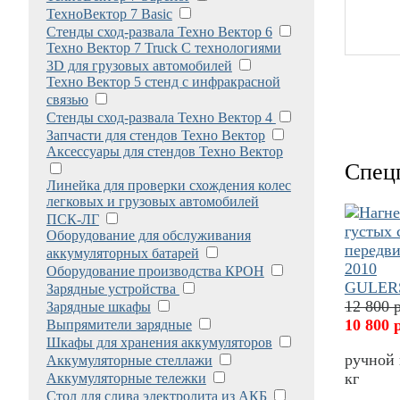
ТехноВектор 7 Basic
Стенды сход-развала Техно Вектор 6
Техно Вектор 7 Truck С технологиями
3D для грузовых автомобилей
Техно Вектор 5 стенд с инфракрасной
связью
Стенды сход-развала Техно Вектор 4
Запчасти для стендов Техно Вектор
Аксессуары для стендов Техно Вектор
Спец
Линейка для проверки схождения колес
легковых и грузовых автомобилей
ПСК-ЛГ
Оборудование для обслуживания
аккумуляторных батарей
Оборудование производства КРОН
Зарядные устройства
12 800 
Зарядные шкафы
10 800 
Выпрямители зарядные
Шкафы для хранения аккумуляторов
ручной 
Аккумуляторные стеллажи
кг
Аккумуляторные тележки
Стол для слива электролита из АКБ