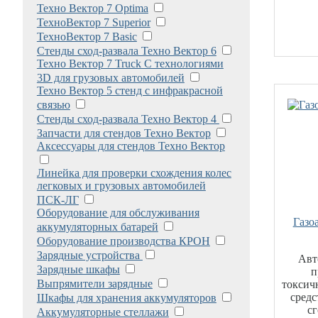
Техно Вектор 7 Optima
ТехноВектор 7 Superior
ТехноВектор 7 Basic
Стенды сход-развала Техно Вектор 6
Техно Вектор 7 Truck С технологиями
3D для грузовых автомобилей
Техно Вектор 5 стенд с инфракрасной
связью
Стенды сход-развала Техно Вектор 4
Запчасти для стендов Техно Вектор
Аксессуары для стендов Техно Вектор
Линейка для проверки схождения колес
легковых и грузовых автомобилей
ПСК-ЛГ
Оборудование для обслуживания
Газо
аккумуляторных батарей
Оборудование производства КРОН
Зарядные устройства
Авт
Зарядные шкафы
п
Выпрямители зарядные
токсич
средс
Шкафы для хранения аккумуляторов
с
Аккумуляторные стеллажи