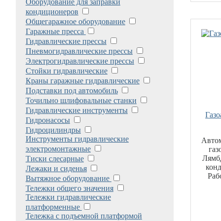
Оборудование для заправки
кондиционеров
Общегаражное оборудование
Гаражные пресса
Гидравлические прессы
Пневмогидравлические прессы
Электрогидравлические прессы
Стойки гидравлические
Краны гаражные гидравлические
Подставки под автомобиль
Точильно шлифовальные станки
Гидравлические инструменты
Газо
Гидронасосы
Гидроцилиндры
Инструменты гидравлические
Авто
электромонтажные
газ
Лямб
Тиски слесарные
конд
Лежаки и сиденья
Раб
Вытяжное оборудование
Тележки общего значения
Тележки гидравлические
платформенные
Тележка с подъемной платформой