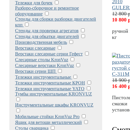
Тележки для бочек
Разборо-сборочное и ремонтное
12 800 
оборудование
Стенды для сборки разборки двигателей
10 800 
кпп
Стенды для проверки агрегатов
ручной 
Стенды для обкатки двигателей
кг
Производственная мебель
Верстаки слесарные
Верстаки слесарные серии Гефест
Слесарные столы KronVuz
Слесарные верстаки KronVuz
Верстаки серии ШП
Тележки инструментальные
18 900 
Тележки инструментальные КРОН
16 400 
Тележки инструментальные YATO
Тумбы инструментальные KRONVUZ
Пистоле
смазки 
Инструментальные шкафы KRONVUZ
устано
Мобильные стойки KronVuz Pro
Ящик для ветоши металлический
Смот
Столы сварщика