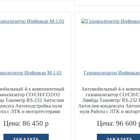
анализатор Инфракар М-1.01
Газоанализатор Инфракар
мобильный 4-х компонентный
Автомобильный 4-х комп
оанализатор CO/CH/СО2/О2
газоанализатор CO/CH/
да Тахометр RS-232 Автослив
Лямбда Тахометр/ RS-232
енсата Автоподстройка нуля
Автослив конденсата Автоп
ота с ЛТК и мотортестерами
нуля Работа с ЛТК и мотор
Цена: 86 450 р
Цена: 96 600 
ЗАКАЗАТЬ
ЗАКАЗАТЬ