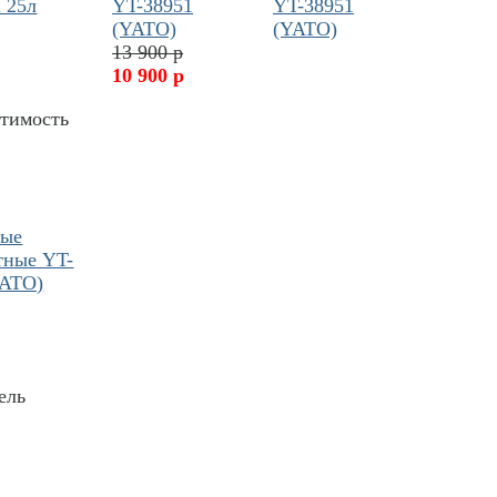
 25л
YT-38951
(YATO)
13 900 р
10 900 р
стимость
ные
тные YT-
YATO)
ель