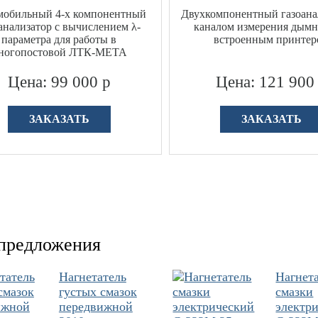
мобильный 4-х компонентный
Двухкомпонентный газоана
анализатор с вычислением λ-
каналом измерения дымн
параметра для работы в
встроенным принте
ногопостовой ЛТК-МЕТА
Цена: 99 000 р
Цена: 121 900
ЗАКАЗАТЬ
ЗАКАЗАТЬ
предложения
Нагнетатель
Нагнет
густых смазок
смазки
передвижной
электр