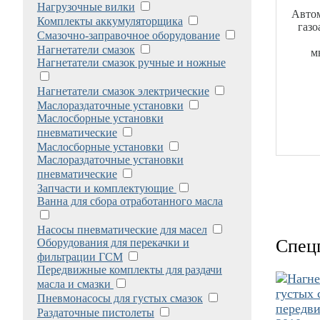
Нагрузочные вилки
Авто
Комплекты аккумуляторщика
газо
Смазочно-заправочное оборудование
Нагнетатели смазок
м
Нагнетатели смазок ручные и ножные
Нагнетатели смазок электрические
Маслораздаточные установки
Маслосборные установки
пневматические
Маслосборные установки
Маслораздаточные установки
пневматические
Запчасти и комплектующие
Ванна для сбора отработанного масла
Насосы пневматические для масел
Спец
Оборудования для перекачки и
фильтрации ГСМ
Передвижные комплекты для раздачи
масла и смазки
Пневмонасосы для густых смазок
Раздаточные пистолеты