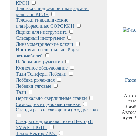
КРОН
Тележка с подъемной платформой-
рольганг КРОН
Тележки гидравлические
платформенные СОРОКИН
Ящики для инструмента
Слесарный инструмент
Динамометрические ключи
Инструмент специальный для
автомобилей
Наборы инструментов
Кузнечное оборудование
Тали Тельферы Лебедки
Лебёдка рычажная
Газо
Лебедки тяговые
Тали
Авто
Вертикально-сверлильные станки
газ
Самоходные грузовые тележки
Лямб
Стенды развал схождения (сход развал)
Автосл
нуля 
Стенды сход-развала Техно Вектор 8
SMARTLIGHT
Техно Вектор 7 МС