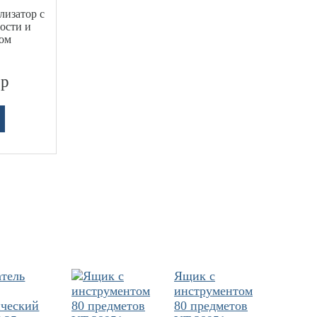
лизатор с
ости и
ром
 р
атель
Ящик с
инструментом
ический
80 предметов