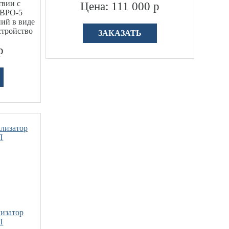
твии с
Цена: 111 000 р
ЕВРО-5
ий в виде
стройство
ЗАКАЗАТЬ
р
изатор
П