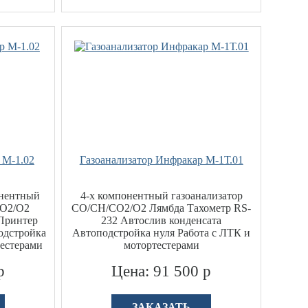
 М-1.02
Газоанализатор Инфракар М-1Т.01
онентный
4-х компонентный газоанализатор
СО2/О2
CO/CH/СО2/О2 Лямбда Тахометр RS-
 Принтер
232 Автослив конденсата
одстройка
Автоподстройка нуля Работа с ЛТК и
тестерами
мотортестерами
р
Цена: 91 500 р
ЗАКАЗАТЬ