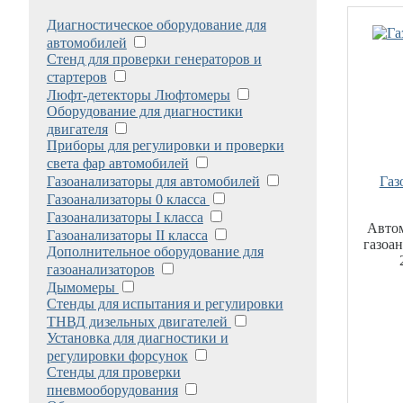
Диагностическое оборудование для
автомобилей
Стенд для проверки генераторов и
стартеров
Люфт-детекторы Люфтомеры
Оборудование для диагностики
двигателя
Приборы для регулировки и проверки
света фар автомобилей
Газоанализаторы для автомобилей
Газ
Газоанализаторы 0 класса
Газоанализаторы I класса
Авто
Газоанализаторы II класса
газоа
Дополнительное оборудование для
газоанализаторов
Дымомеры
Стенды для испытания и регулировки
ТНВД дизельных двигателей
Установка для диагностики и
регулировки форсунок
Стенды для проверки
пневмооборудования