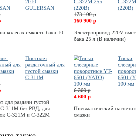
2010
С-322М
GULERSAN
(220В)
р
173 100 р
р
160 900 р
на колесах емкость бака 10
Электропривод 220V вме
бака 25 л (В наличии)
Пистолет
Тиски
раздаточный для
слесар
густой смазки
поворо
С-311М
6501 (
р
100 мм
р
6 300 р
4 600 р
т для раздачи густой
С-311М без РВД, для
Пневматический нагнетат
вок С-321М и С-322М
смазки
рите также