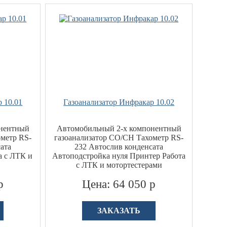
 10.01
Газоанализатор Инфракар 10.02
онентный
Автомобильный 2-х компонентный
ометр RS-
газоанализатор CO/CH Тахометр RS-
ата
232 Автослив конденсата
а с ЛТК и
Автоподстройка нуля Принтер Работа
с ЛТК и мотортестерами
р
Цена: 64 050 р
ЗАКАЗАТЬ