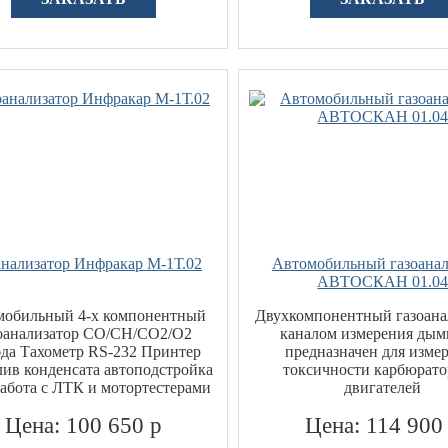
анализатор Инфракар М-1Т.02
Автомобильный газоанал
АВТОСКАН 01.0
мобильный 4-х компонентный
Двухкомпонентный газоана
оанализатор CO/CH/СО2/О2
каналом измерения дым
да Тахометр RS-232 Принтер
предназначен для изме
ив конденсата автоподстройка
токсичности карбюрат
Работа с ЛТК и мотортестерами
двигателей
Цена: 100 650 р
Цена: 114 900