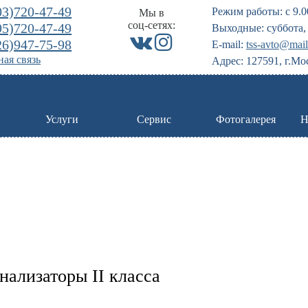
03)720-47-49
Режим работы: с 9.0
Мы в
соц-сетях:
95)720-47-49
Выходные: суббота, 
26)947-75-98
E-mail:
tss-avto@mail
ая связь
Адрес: 127591, г.Мо
Услуги
Сервис
Фотогалерея
Н
нализаторы II класса