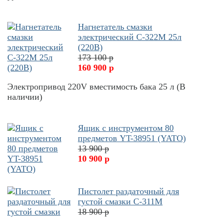
Нагнетатель смазки
электрический С-322М 25л
(220В)
173 100 р
160 900 р
Электропривод 220V вместимость бака 25 л (В
наличии)
Ящик с инструментом 80
предметов YT-38951 (YATO)
13 900 р
10 900 р
Пистолет раздаточный для
густой смазки С-311М
18 900 р