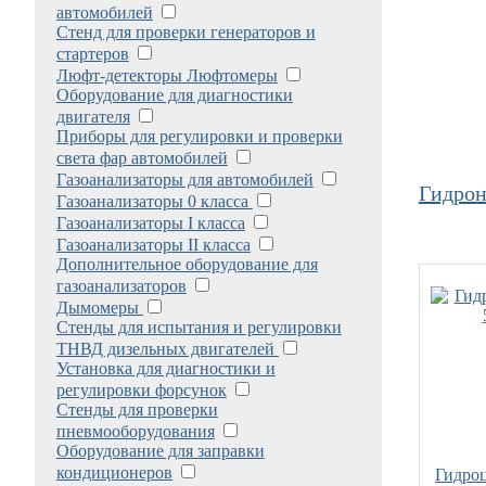
автомобилей
Стенд для проверки генераторов и
стартеров
Люфт-детекторы Люфтомеры
Оборудование для диагностики
двигателя
Приборы для регулировки и проверки
света фар автомобилей
Газоанализаторы для автомобилей
Гидрон
Газоанализаторы 0 класса
Газоанализаторы I класса
Газоанализаторы II класса
Дополнительное оборудование для
газоанализаторов
Дымомеры
Стенды для испытания и регулировки
ТНВД дизельных двигателей
Установка для диагностики и
регулировки форсунок
Стенды для проверки
пневмооборудования
Оборудование для заправки
кондиционеров
Гидроц