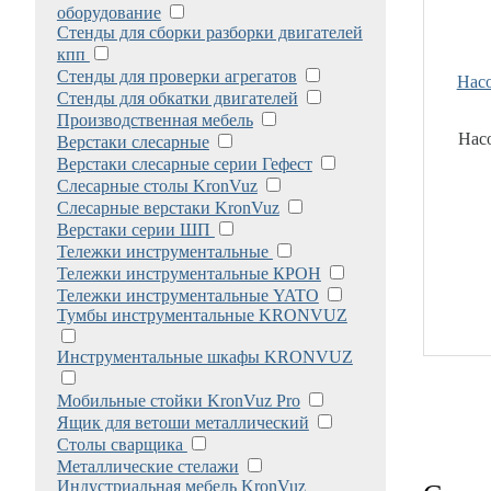
оборудование
Стенды для сборки разборки двигателей
кпп
Стенды для проверки агрегатов
Насо
Стенды для обкатки двигателей
Производственная мебель
Нас
Верстаки слесарные
Верстаки слесарные серии Гефест
Слесарные столы KronVuz
Слесарные верстаки KronVuz
Верстаки серии ШП
Тележки инструментальные
Тележки инструментальные КРОН
Тележки инструментальные YATO
Тумбы инструментальные KRONVUZ
Инструментальные шкафы KRONVUZ
Мобильные стойки KronVuz Pro
Ящик для ветоши металлический
Столы сварщика
Металлические стелажи
Индустриальная мебель KronVuz