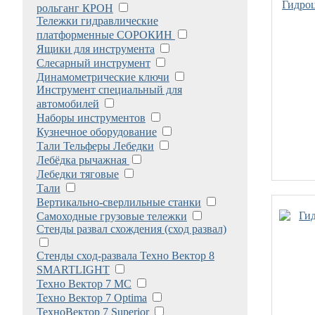
Гидроц
рольганг КРОН
Тележки гидравлические
платформенные СОРОКИН
Ящики для инструмента
Слесарный инструмент
Динамометрические ключи
Инструмент специальный для
автомобилей
Наборы инструментов
Кузнечное оборудование
Тали Тельферы Лебедки
Лебёдка рычажная
Лебедки тяговые
Тали
Вертикально-сверлильные станки
Самоходные грузовые тележки
Стенды развал схождения (сход развал)
Стенды сход-развала Техно Вектор 8
SMARTLIGHT
Техно Вектор 7 МС
Техно Вектор 7 Optima
ТехноВектор 7 Superior