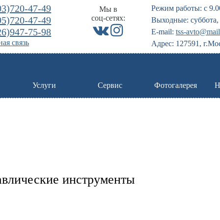
03)720-47-49
Режим работы: с 9.0
Мы в
соц-сетях:
95)720-47-49
Выходные: суббота, 
26)947-75-98
E-mail:
tss-avto@mail
ая связь
Адрес: 127591, г.Мо
Услуги
Сервис
Фотогалерея
Н
авлические инструменты