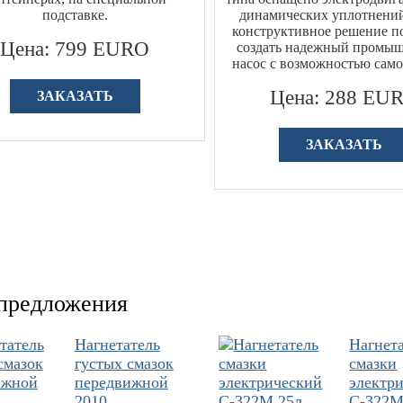
подставке.
динамических уплотнений
конструктивное решение п
Цена: 799 EURO
создать надежный промы
насос с возможностью само
Цена: 288 EU
ЗАКАЗАТЬ
ЗАКАЗАТЬ
предложения
Нагнетатель
Нагнет
густых смазок
смазки
передвижной
электр
2010
С-322М