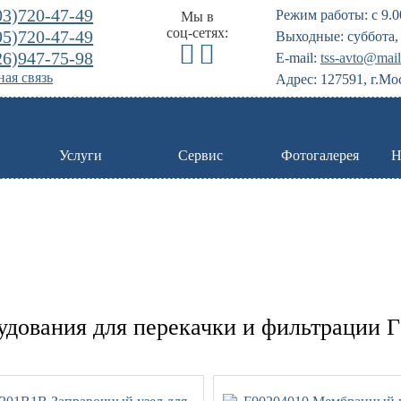
03)720-47-49
Режим работы: с 9.0
Мы в
соц-сетях:
95)720-47-49
Выходные: суббота, 
26)947-75-98
E-mail:
tss-avto@mail
ая связь
Адрес: 127591, г.Мо
Услуги
Сервис
Фотогалерея
Н
удования для перекачки и фильтрации