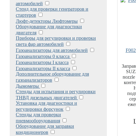
автомобилей
Стенд для проверки генераторов и
стартеров
Люфт-детекторы Люфтомеры
Оборудование для диагностики
двигателя
Приборы для регулировки и проверки
света фар автомобилей
Газоанализаторы для автомобилей
F002
Газоанализаторы 0 класса
Газоанализаторы I класса
Заправ
Газоанализаторы II класса
SUZ
Дополнительное оборудование для
nozzle
газоанализаторов
конте
Дымомеры
Стенды для испытания и регулировки
под
ТНВД дизельных двигателей
се
Установка для диагностики и
еже
регулировки форсунок
Стенды для проверки
пневмооборудования
Оборудование для заправки
кондиционеров