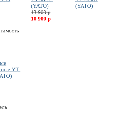
(YATO)
13 900 р
10 900 р
стимость
ные
тные YT-
YATO)
ель