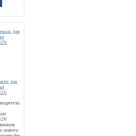
сос для
si
12V
водитель:
usi
12V
чивания
во нового
телем без