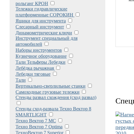
рольганг КРОН
Тележки гидравлические
платформенные СОРОКИН
Ящики для инструмента
Слесарный инструмент
Динамометрические ключи
Инструмент специальный для
автомобилей
Наборы инструментов
Кузнечное оборудование
Тали Тельферы Лебедки
Лебёдка рычажная
Лебедки тяговые
Тали
Вертикально-сверлильные станки
Самоходные грузовые тележки
Стенды развал схождения (сход развал)
Спец
Стенды сход-развала Техно Вектор 8
SMARTLIGHT
Техно Вектор 7 МС
Техно Вектор 7 Optima
ТехноВектор 7 Superior