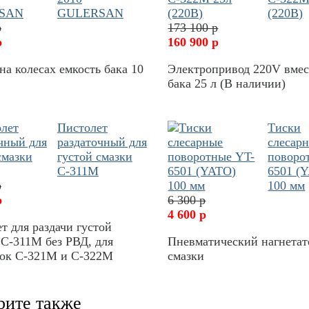
GULERSAN
(220В)
р
173 100 р
р
160 900 р
на колесах емкость бака 10
Электропривод 220V вме
бака 25 л (В наличии)
Пистолет
Тиски
раздаточный для
слесар
густой смазки
поворо
С-311М
6501 (
р
100 мм
р
6 300 р
4 600 р
т для раздачи густой
С-311М без РВД, для
Пневматический нагнетат
вок С-321М и С-322М
смазки
рите также