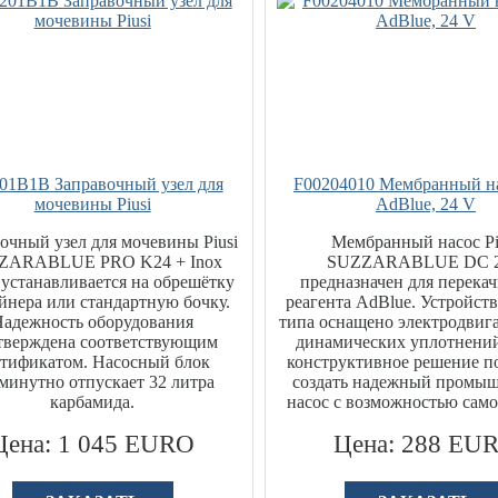
01B1B Заправочный узел для
F00204010 Мембранный на
мочевины Piusi
AdBlue, 24 V
очный узел для мочевины Piusi
Мембранный насос Pi
ZARABLUE PRO K24 + Inox
SUZZARABLUE DC 
 устанавливается на обрешётку
предназначен для перека
йнера или стандартную бочку.
реагента AdBlue. Устройст
Надежность оборудования
типа оснащено электродвига
тверждена соответствующим
динамических уплотнений
ртификатом. Насосный блок
конструктивное решение п
минутно отпускает 32 литра
создать надежный промы
карбамида.
насос с возможностью само
Цена: 1 045 EURO
Цена: 288 EU