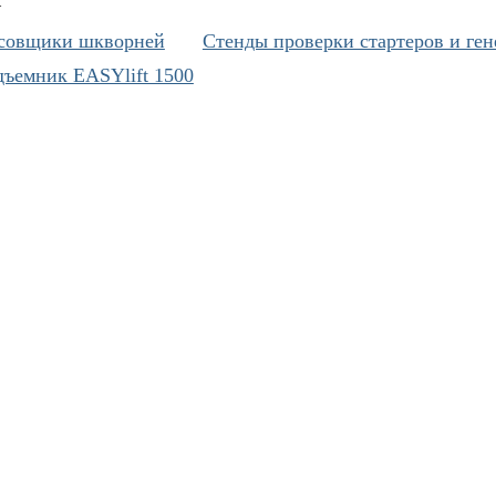
совщики шкворней
Cтенды проверки стартеров и ген
ъемник EASYlift 1500