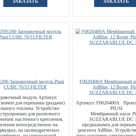
ЗАКАЗАТЬ
ЗАКАЗАТЬ
1200 Заправочный модуль Piusi
F0020400А Мембранный на
CUBE 70/33 FILTER
AdBlue, 12 Вольт, Piu
SUZZARABLUE DC 
правочный модуль Артикул:
значен для перекачки (раздачи)
Артикул: F0020400А Произ
ельного топлива. Устройство
PIUSI
струировано для различного
Мембранный насос Pi
нения: настенного крепления,
SUZZARABLUE DC 
пления непосредственно на
предназначен для перека
ервуарах, на цилиндрических
реагента AdBlue. Устройст
нтейнерах, на специальной
типа оснащено электродвига