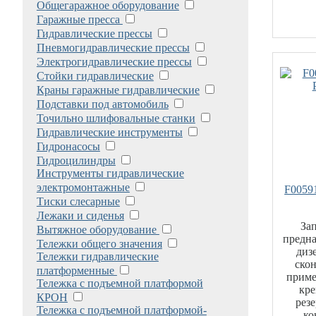
Общегаражное оборудование
Гаражные пресса
Гидравлические прессы
Пневмогидравлические прессы
Электрогидравлические прессы
Стойки гидравлические
Краны гаражные гидравлические
Подставки под автомобиль
Точильно шлифовальные станки
Гидравлические инструменты
Гидронасосы
Гидроцилиндры
Инструменты гидравлические
электромонтажные
F0059
Тиски слесарные
Лежаки и сиденья
За
Вытяжное оборудование
предна
Тележки общего значения
диз
Тележки гидравлические
скон
платформенные
приме
Тележка с подъемной платформой
кре
КРОН
рез
Тележка с подъемной платформой-
ко