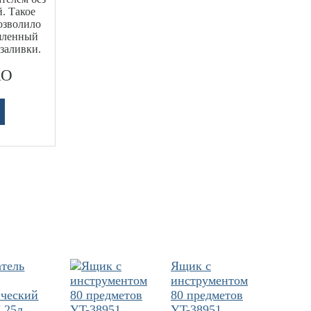
. Такое
озволило
шленный
заливки.
RO
атель
Ящик с
инструментом
ический
80 предметов
 25л
YT-38951