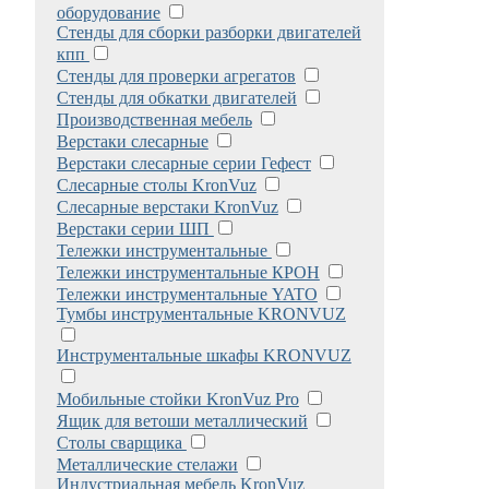
оборудование
Стенды для сборки разборки двигателей
кпп
Стенды для проверки агрегатов
Стенды для обкатки двигателей
Производственная мебель
Верстаки слесарные
Верстаки слесарные серии Гефест
Слесарные столы KronVuz
Слесарные верстаки KronVuz
Верстаки серии ШП
Тележки инструментальные
Тележки инструментальные КРОН
Тележки инструментальные YATO
Тумбы инструментальные KRONVUZ
Инструментальные шкафы KRONVUZ
Мобильные стойки KronVuz Pro
Ящик для ветоши металлический
Столы сварщика
Металлические стелажи
Индустриальная мебель KronVuz