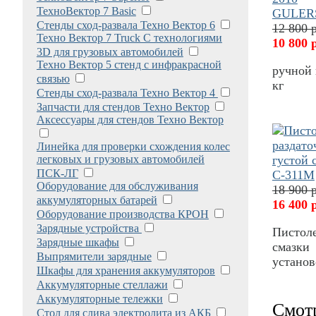
ТехноВектор 7 Basic
Стенды сход-развала Техно Вектор 6
12 800 
Техно Вектор 7 Truck С технологиями
10 800 
3D для грузовых автомобилей
Техно Вектор 5 стенд с инфракрасной
ручной 
связью
кг
Стенды сход-развала Техно Вектор 4
Запчасти для стендов Техно Вектор
Аксессуары для стендов Техно Вектор
Линейка для проверки схождения колес
легковых и грузовых автомобилей
ПСК-ЛГ
Оборудование для обслуживания
18 900 
аккумуляторных батарей
16 400 
Оборудование производства КРОН
Зарядные устройства
Пистоле
Зарядные шкафы
смазки 
Выпрямители зарядные
устано
Шкафы для хранения аккумуляторов
Аккумуляторные стеллажи
Аккумуляторные тележки
Смот
Стол для слива электролита из АКБ