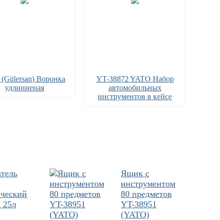
 (Gülersan) Воронка
YT-38872 YATO Набор
удлинненая
автомобильных
инструментов в кейсе
атель
Ящик с
инструментом
ический
80 предметов
 25л
YT-38951
(YATO)