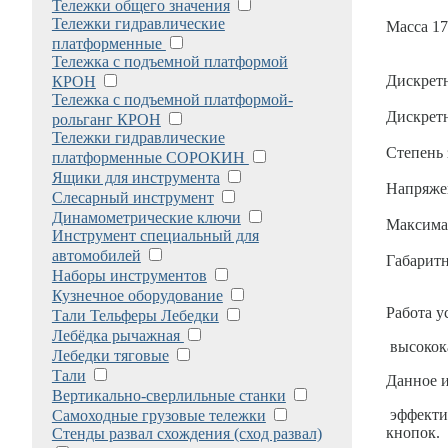
Тележки общего значения
Тележки гидравлические
Масса 17
платформенные
Тележка с подъемной платформой
Дискретн
КРОН
Тележка с подъемной платформой-
Дискретн
рольганг КРОН
Тележки гидравлические
Степень 
платформенные СОРОКИН
Ящики для инструмента
Напряже
Слесарный инструмент
Динамометрические ключи
Максима
Инструмент специальный для
автомобилей
Габаритн
Наборы инструментов
Кузнечное оборудование
Работа у
Тали Тельферы Лебедки
Лебёдка рычажная
высокока
Лебедки тяговые
Тали
Данное 
Вертикально-сверлильные станки
эффектив
Самоходные грузовые тележки
кнопок.
Стенды развал схождения (сход развал)