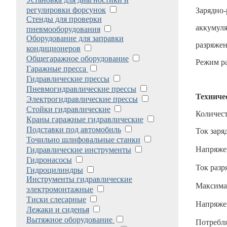
регулировки форсунок
Зарядно-
Стенды для проверки
аккумуля
пневмооборудования
Оборудование для заправки
разряжен
кондиционеров
Общегаражное оборудование
Режим ра
Гаражные пресса
Гидравлические прессы
Пневмогидравлические прессы
Техниче
Электрогидравлические прессы
Стойки гидравлические
Количест
Краны гаражные гидравлические
Подставки под автомобиль
Ток заря
Точильно шлифовальные станки
Напряже
Гидравлические инструменты
Гидронасосы
Ток разр
Гидроцилиндры
Инструменты гидравлические
Максимал
электромонтажные
Тиски слесарные
Напряже
Лежаки и сиденья
Вытяжное оборудование
Потребл