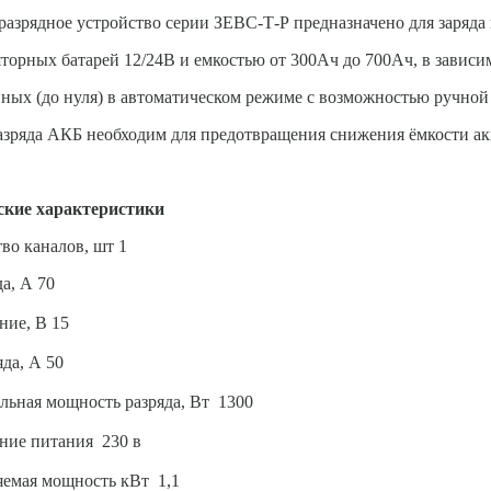
разрядное устройство серии ЗЕВС-Т-Р предназначено для заряда 
торных батарей 12/24В и емкостью от 300Ач до 700Ач, в зависи
ных (до нуля) в автоматическом режиме с возможностью ручной 
зряда АКБ необходим для предотвращения снижения ёмкости ак
ские характеристик
и
во каналов, шт 1
да, А 70
ние, В 15
яда, А 50
ьная мощность разряда, Вт 1300
ние питания 230 в
яемая мощность кВт 1,1