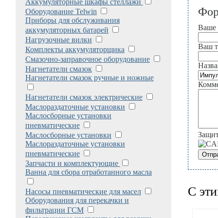
Аккумуляторные шкафы стеллажи
Фор
Оборудование Telwin
Приборы для обслуживания
Ваше
аккумуляторных батарей
Нагрузочные вилки
Ваш т
Комплекты аккумуляторщика
Смазочно-заправочное оборудование
Назва
Нагнетатели смазок
Нагнетатели смазок ручные и ножные
Комме
Нагнетатели смазок электрические
Маслораздаточные установки
Маслосборные установки
пневматические
Защит
Маслосборные установки
Маслораздаточные установки
пневматические
Запчасти и комплектующие
Ванна для сбора отработанного масла
С эти
Насосы пневматические для масел
Оборудования для перекачки и
фильтрации ГСМ