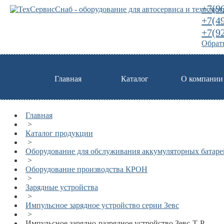
+7(9
+7(4
+7(9
Обратн
Главная
Каталог
О компании
Главная
>
Каталог продукции
>
Оборудование для обслуживания аккумуляторных батаре
>
Оборудование производства КРОН
>
Зарядные устройства
>
Импульсное зарядное устройство серии Зевс
>
Импульсное зарядно-разрядное устройство Зевс-Т-Р