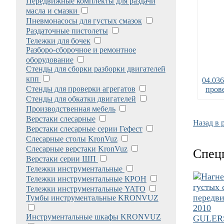
Передвижные комплекты для раздачи
масла и смазки
Пневмонасосы для густых смазок
Раздаточные пистолеты
Тележки для бочек
Разборо-сборочное и ремонтное
оборудование
Стенды для сборки разборки двигателей
кпп
04.03
Стенды для проверки агрегатов
пров
Стенды для обкатки двигателей
Производственная мебель
Верстаки слесарные
Назад в 
Верстаки слесарные серии Гефест
Слесарные столы KronVuz
Слесарные верстаки KronVuz
Спец
Верстаки серии ШП
Тележки инструментальные
Тележки инструментальные КРОН
Тележки инструментальные YATO
Тумбы инструментальные KRONVUZ
Инструментальные шкафы KRONVUZ