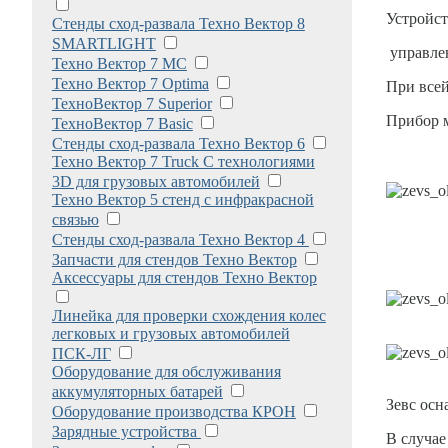
Устройст
Стенды сход-развала Техно Вектор 8
SMARTLIGHT
управлен
Техно Вектор 7 МС
Техно Вектор 7 Optima
При всей
ТехноВектор 7 Superior
Прибор м
ТехноВектор 7 Basic
Стенды сход-развала Техно Вектор 6
Техно Вектор 7 Truck С технологиями
3D для грузовых автомобилей
Техно Вектор 5 стенд с инфракрасной
связью
Стенды сход-развала Техно Вектор 4
Запчасти для стендов Техно Вектор
Аксессуары для стендов Техно Вектор
Линейка для проверки схождения колес
легковых и грузовых автомобилей
ПСК-ЛГ
Оборудование для обслуживания
аккумуляторных батарей
Зевс осн
Оборудование производства КРОН
Зарядные устройства
В случае