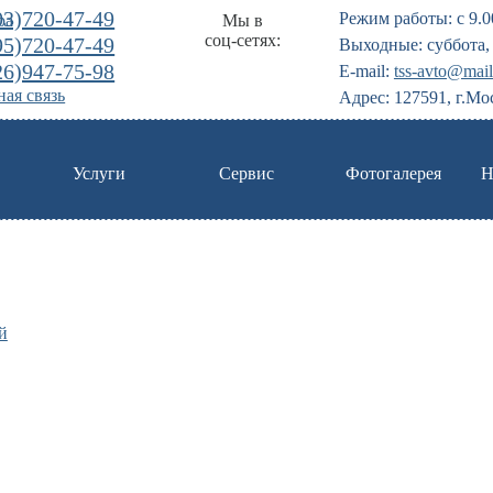
03)720-47-49
Режим работы: с 9.0
Мы в
соц-сетях:
95)720-47-49
Выходные: суббота, 
26)947-75-98
E-mail:
tss-avto@mail
ая связь
Адрес: 127591, г.Мо
Услуги
Сервис
Фотогалерея
Н
й