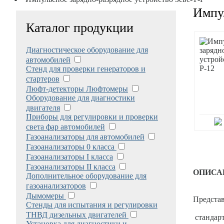
Импул
Каталог продукции
Диагностическое оборудование для
автомобилей
Стенд для проверки генераторов и
стартеров
Люфт-детекторы Люфтомеры
Оборудование для диагностики
двигателя
Приборы для регулировки и проверки
света фар автомобилей
Газоанализаторы для автомобилей
Газоанализаторы 0 класса
Газоанализаторы I класса
Газоанализаторы II класса
ОПИСА
Дополнительное оборудование для
газоанализаторов
Дымомеры
Предста
Стенды для испытания и регулировки
ТНВД дизельных двигателей
стандарт
Установка для диагностики и