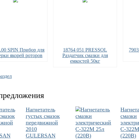
6.00 SPIN Прибор для
18764 051 PRESSOL
7903
ерки якорей роторов
Раздатчик смазки для
емкостей 50кг
раздел
предложения
Нагнетатель
Нагнет
густых смазок
смазки
передвижной
электр
2010
С-322М
GULERSAN
(220В)