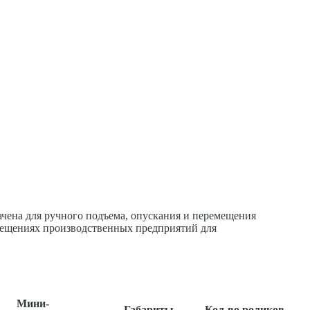
ачена для ручного подъема, опускания и перемещения
омещениях производственных предприятий для
Мини-
Габариты
Кол-во роликов,