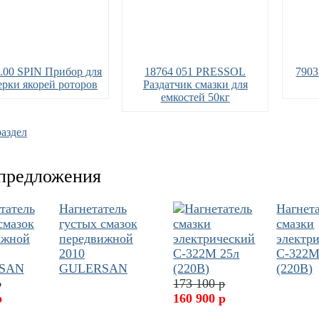
6.00 SPIN Прибор для
18764 051 PRESSOL
7903
ерки якорей роторов
Раздатчик смазки для
емкостей 50кг
раздел
предложения
Нагнетатель
Нагнет
густых смазок
смазки
передвижной
электр
2010
С-322М
GULERSAN
(220В)
р
173 100 р
р
160 900 р