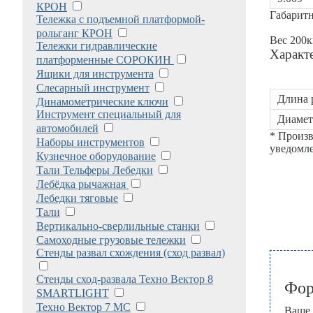
КРОН
Габаритн
Тележка с подъемной платформой-
рольганг КРОН
Вес 200к
Тележки гидравлические
Характ
платформенные СОРОКИН
Ящики для инструмента
Слесарный инструмент
Длина 
Динамометрические ключи
Инструмент специальный для
Диамет
автомобилей
* Произв
Наборы инструментов
уведомле
Кузнечное оборудование
Тали Тельферы Лебедки
Лебёдка рычажная
Лебедки тяговые
Тали
Вертикально-сверлильные станки
Самоходные грузовые тележки
Стенды развал схождения (сход развал)
Стенды сход-развала Техно Вектор 8
Фор
SMARTLIGHT
Техно Вектор 7 МС
Ваше