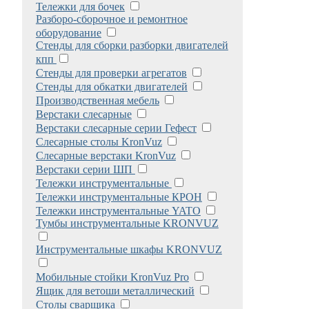
Тележки для бочек
Разборо-сборочное и ремонтное
оборудование
Стенды для сборки разборки двигателей
кпп
Стенды для проверки агрегатов
Стенды для обкатки двигателей
Производственная мебель
Верстаки слесарные
Верстаки слесарные серии Гефест
Слесарные столы KronVuz
Слесарные верстаки KronVuz
Верстаки серии ШП
Тележки инструментальные
Тележки инструментальные КРОН
Тележки инструментальные YATO
Тумбы инструментальные KRONVUZ
Инструментальные шкафы KRONVUZ
Мобильные стойки KronVuz Pro
Ящик для ветоши металлический
Столы сварщика