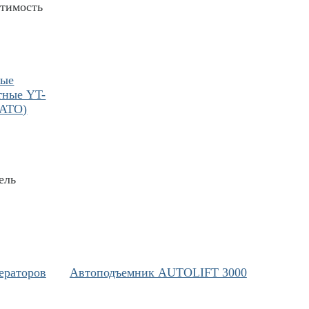
стимость
ные
тные YT-
YATO)
ель
ераторов
Автоподъемник AUTOLIFT 3000