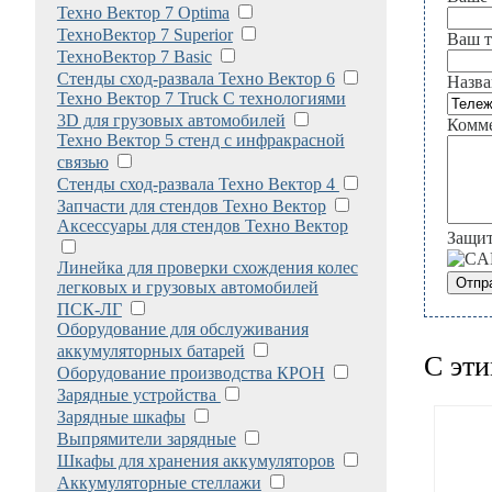
Техно Вектор 7 Optima
ТехноВектор 7 Superior
Ваш т
ТехноВектор 7 Basic
Стенды сход-развала Техно Вектор 6
Назва
Техно Вектор 7 Truck С технологиями
3D для грузовых автомобилей
Комме
Техно Вектор 5 стенд с инфракрасной
связью
Стенды сход-развала Техно Вектор 4
Запчасти для стендов Техно Вектор
Аксессуары для стендов Техно Вектор
Защит
Линейка для проверки схождения колес
легковых и грузовых автомобилей
ПСК-ЛГ
Оборудование для обслуживания
аккумуляторных батарей
С эти
Оборудование производства КРОН
Зарядные устройства
Зарядные шкафы
Выпрямители зарядные
Шкафы для хранения аккумуляторов
Аккумуляторные стеллажи