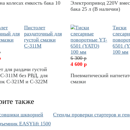
на колесах емкость бака 10
Электропривод 220V вме
бака 25 л (В наличии)
Пистолет
Тиски
раздаточный для
слесар
густой смазки
поворо
С-311М
6501 (
р
100 мм
р
6 300 р
4 600 р
т для раздачи густой
С-311М без РВД, для
Пневматический нагнетат
вок С-321М и С-322М
смазки
рите также
совщики шкворней
Cтенды проверки стартеров и ген
ъемник EASYlift 1500