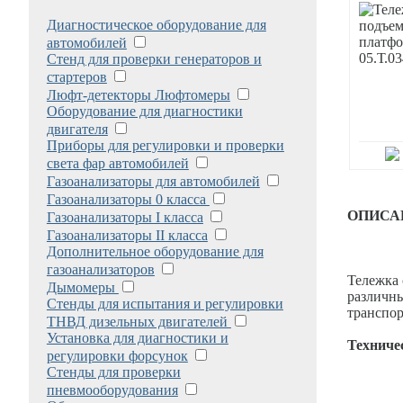
Диагностическое оборудование для
автомобилей
Стенд для проверки генераторов и
стартеров
Люфт-детекторы Люфтомеры
Оборудование для диагностики
двигателя
Приборы для регулировки и проверки
света фар автомобилей
Газоанализаторы для автомобилей
Газоанализаторы 0 класса
ОПИСА
Газоанализаторы I класса
Газоанализаторы II класса
Дополнительное оборудование для
газоанализаторов
Тележка 
Дымомеры
различны
Стенды для испытания и регулировки
транспор
ТНВД дизельных двигателей
Установка для диагностики и
Техниче
регулировки форсунок
Стенды для проверки
пневмооборудования