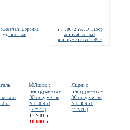
 (Gülersan) Воронка
YT-38872 YATO Набор
удлинненая
автомобильных
инструментов в кейсе
атель
Ящик с
инструментом
ический
80 предметов
 25л
YT-38951
(YATO)
13 900 р
10 900 р