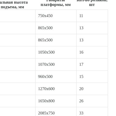
альная высота
платформы, мм
шт
подъема, мм
750х450
11
865х500
13
865х500
13
1050х500
16
1070х500
17
960х500
15
1270х600
20
1650х800
26
2085х750
33