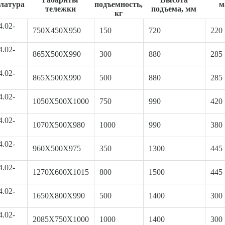
латура
подъемность,
м
тележки
подъема, мм
кг
4.02-
750Х450Х950
150
720
220
4.02-
865Х500Х990
300
880
285
4.02-
865Х500Х990
500
880
285
4.02-
1050Х500Х1000
750
990
420
4.02-
1070Х500Х980
1000
990
380
4.02-
960Х500Х975
350
1300
445
4.02-
1270Х600Х1015
800
1500
445
4.02-
1650Х800Х990
500
1400
300
4.02-
2085Х750Х1000
1000
1400
300