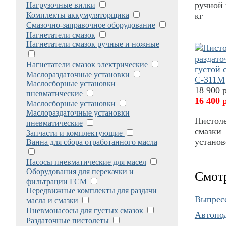
ручной 
Нагрузочные вилки
Комплекты аккумуляторщика
кг
Смазочно-заправочное оборудование
Нагнетатели смазок
Нагнетатели смазок ручные и ножные
Нагнетатели смазок электрические
Маслораздаточные установки
Маслосборные установки
18 900 
пневматические
16 400 
Маслосборные установки
Маслораздаточные установки
Пистоле
пневматические
смазки 
Запчасти и комплектующие
устано
Ванна для сбора отработанного масла
Насосы пневматические для масел
Оборудования для перекачки и
Смот
фильтрации ГСМ
Передвижные комплекты для раздачи
Выпрес
масла и смазки
Пневмонасосы для густых смазок
Автопод
Раздаточные пистолеты