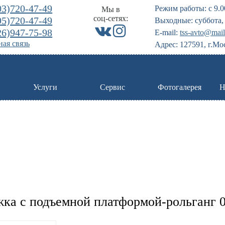
03)720-47-49
Режим работы: с 9.0
Мы в
соц-сетях:
95)720-47-49
Выходные: суббота, 
26)947-75-98
E-mail:
tss-avto@mail
ая связь
Адрес: 127591, г.Мо
Услуги
Сервис
Фотогалерея
Н
ка с подъемной платформой-рольганг 05