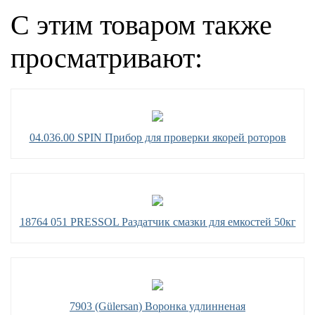
С этим товаром также
просматривают:
04.036.00 SPIN Прибор для проверки якорей роторов
18764 051 PRESSOL Раздатчик смазки для емкостей 50кг
7903 (Gülersan) Воронка удлинненая