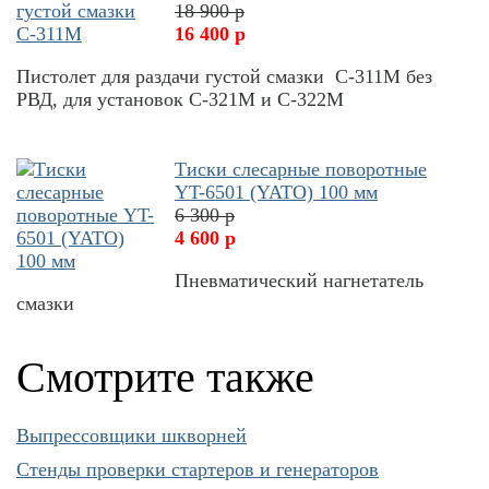
18 900 р
16 400 р
Пистолет для раздачи густой смазки С-311М без
РВД, для установок С-321М и С-322М
Тиски слесарные поворотные
YT-6501 (YATO) 100 мм
6 300 р
4 600 р
Пневматический нагнетатель
смазки
Смотрите также
Выпрессовщики шкворней
Cтенды проверки стартеров и генераторов