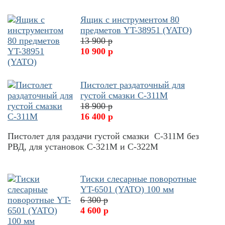
Ящик с инструментом 80
предметов YT-38951 (YATO)
13 900 р
10 900 р
Пистолет раздаточный для
густой смазки С-311М
18 900 р
16 400 р
Пистолет для раздачи густой смазки С-311М без
РВД, для установок С-321М и С-322М
Тиски слесарные поворотные
YT-6501 (YATO) 100 мм
6 300 р
4 600 р