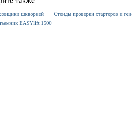
рите также
совщики шкворней
Cтенды проверки стартеров и ген
ъемник EASYlift 1500