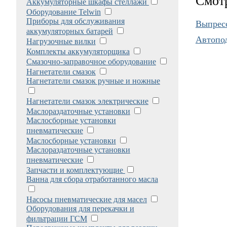
Смот
Аккумуляторные шкафы стеллажи
Оборудование Telwin
Приборы для обслуживания
Выпрес
аккумуляторных батарей
Автопод
Нагрузочные вилки
Комплекты аккумуляторщика
Смазочно-заправочное оборудование
Нагнетатели смазок
Нагнетатели смазок ручные и ножные
Нагнетатели смазок электрические
Маслораздаточные установки
Маслосборные установки
пневматические
Маслосборные установки
Маслораздаточные установки
пневматические
Запчасти и комплектующие
Ванна для сбора отработанного масла
Насосы пневматические для масел
Оборудования для перекачки и
фильтрации ГСМ