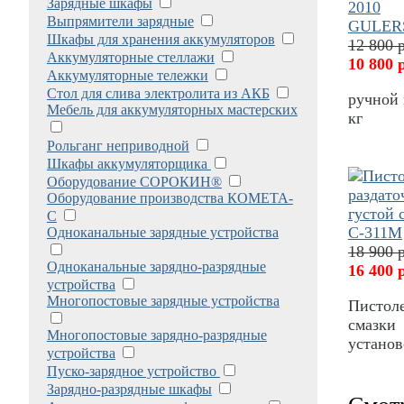
Зарядные шкафы
Выпрямители зарядные
Шкафы для хранения аккумуляторов
12 800 
Аккумуляторные стеллажи
10 800 
Аккумуляторные тележки
Стол для слива электролита из АКБ
ручной 
Мебель для аккумуляторных мастерских
кг
Рольганг неприводной
Шкафы аккумуляторщика
Оборудование СОРОКИН®
Оборудование производства КОМЕТА-
С
Одноканальные зарядные устройства
18 900 
Одноканальные зарядно-разрядные
16 400 
устройства
Многопостовые зарядные устройства
Пистоле
смазки 
Многопостовые зарядно-разрядные
устано
устройства
Пуско-зарядное устройство
Зарядно-разрядные шкафы