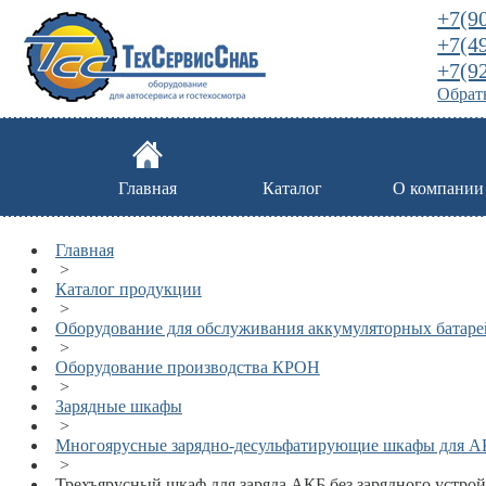
+7(9
+7(4
+7(9
Обратн
Главная
Каталог
О компании
Главная
>
Каталог продукции
>
Оборудование для обслуживания аккумуляторных батаре
>
Оборудование производства КРОН
>
Зарядные шкафы
>
Многоярусные зарядно-десульфатирующие шкафы для А
>
Трехъярусный шкаф для заряда АКБ без зарядного устр