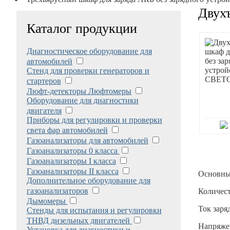
Двух
Каталог продукции
Диагностическое оборудование для
автомобилей
Стенд для проверки генераторов и
стартеров
Люфт-детекторы Люфтомеры
Оборудование для диагностики
двигателя
Приборы для регулировки и проверки
света фар автомобилей
Газоанализаторы для автомобилей
Газоанализаторы 0 класса
Газоанализаторы I класса
Газоанализаторы II класса
Основны
Дополнительное оборудование для
газоанализаторов
Количест
Дымомеры
Ток заря
Стенды для испытания и регулировки
ТНВД дизельных двигателей
Напряже
Установка для диагностики и