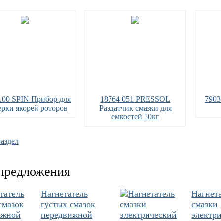
6.00 SPIN Прибор для
18764 051 PRESSOL
7903
ерки якорей роторов
Раздатчик смазки для
емкостей 50кг
раздел
предложения
Нагнетатель
Нагнет
густых смазок
смазки
передвижной
электр