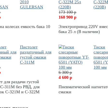
2010
С-322М
GULERSAN
(220В)
р
173 100 р
р
160 900 р
на колесах емкость бака 10
Электропривод 220V вме
бака 25 л (В наличии)
Пистолет
Тиски
раздаточный для
слесар
густой смазки
поворо
С-311М
6501 (
р
100 мм
р
6 300 р
4 600 р
т для раздачи густой
С-311М без РВД, для
Пневматический нагнетат
вок С-321М и С-322М
смазки