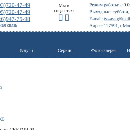
03)720-47-49
Режим работы: с 9.0
Мы в
соц-сетях:
95)720-47-49
Выходные: суббота, 
26)947-75-98
E-mail:
tss-avto@mail
ая связь
Адрес: 127591, г.Мо
Услуги
Сервис
Фотогалерея
Н
й
КБ
ойства СВЕТОЧ-03