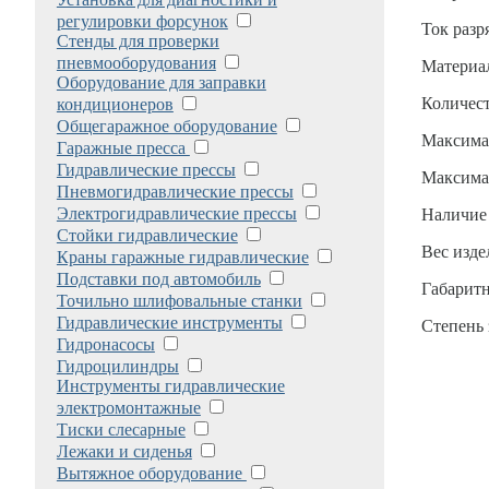
регулировки форсунок
Ток разр
Стенды для проверки
пневмооборудования
Материа
Оборудование для заправки
Количест
кондиционеров
Общегаражное оборудование
Максима
Гаражные пресса
Гидравлические прессы
Максимал
Пневмогидравлические прессы
Электрогидравлические прессы
Наличие
Стойки гидравлические
Вес изде
Краны гаражные гидравлические
Подставки под автомобиль
Габаритн
Точильно шлифовальные станки
Гидравлические инструменты
Степень
Гидронасосы
Гидроцилиндры
Инструменты гидравлические
электромонтажные
Тиски слесарные
Лежаки и сиденья
Вытяжное оборудование