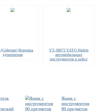
 (Gülersan) Воронка
YT-38872 YATO Набор
удлинненая
автомобильных
инструментов в кейсе
атель
Ящик с
инструментом
ический
80 предметов