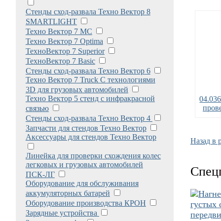
Стенды сход-развала Техно Вектор 8
SMARTLIGHT
Техно Вектор 7 МС
Техно Вектор 7 Optima
ТехноВектор 7 Superior
ТехноВектор 7 Basic
Стенды сход-развала Техно Вектор 6
Техно Вектор 7 Truck С технологиями
3D для грузовых автомобилей
Техно Вектор 5 стенд с инфракрасной
04.03
пров
связью
Стенды сход-развала Техно Вектор 4
Запчасти для стендов Техно Вектор
Аксессуары для стендов Техно Вектор
Назад в 
Линейка для проверки схождения колес
легковых и грузовых автомобилей
Спец
ПСК-ЛГ
Оборудование для обслуживания
аккумуляторных батарей
Оборудование производства КРОН
Зарядные устройства