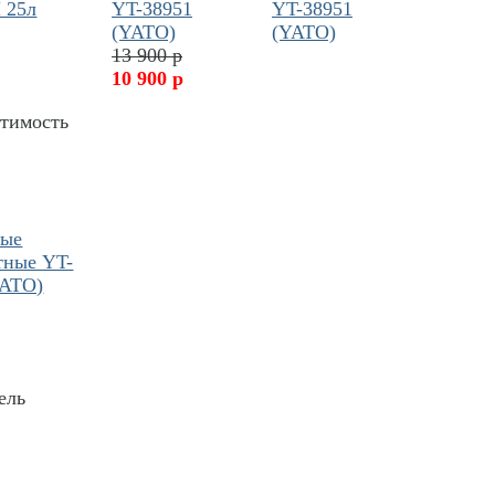
 25л
YT-38951
(YATO)
13 900 р
10 900 р
стимость
ные
тные YT-
YATO)
ель