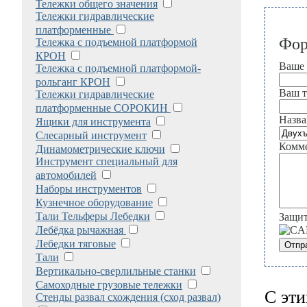
Тележки общего значения
Тележки гидравлические
платформенные
Фор
Тележка с подъемной платформой
КРОН
Ваше
Тележка с подъемной платформой-
рольганг КРОН
Ваш т
Тележки гидравлические
платформенные СОРОКИН
Назва
Ящики для инструмента
Слесарный инструмент
Комме
Динамометрические ключи
Инструмент специальный для
автомобилей
Наборы инструментов
Кузнечное оборудование
Тали Тельферы Лебедки
Защит
Лебёдка рычажная
Лебедки тяговые
Тали
Вертикально-сверлильные станки
Самоходные грузовые тележки
С эти
Стенды развал схождения (сход развал)