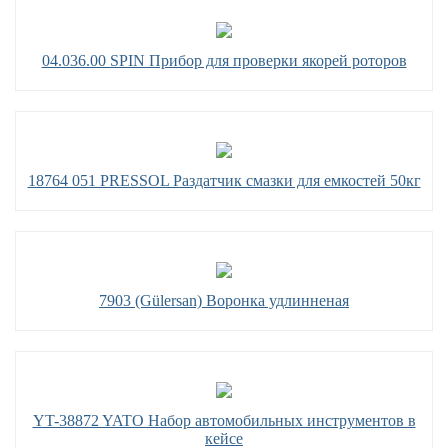
04.036.00 SPIN Прибор для проверки якорей роторов
18764 051 PRESSOL Раздатчик смазки для емкостей 50кг
7903 (Gülersan) Воронка удлинненая
YT-38872 YATO Набор автомобильных инструментов в
кейсе