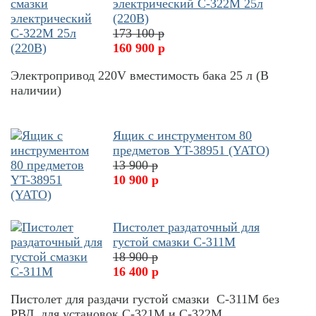
электрический С-322М 25л
(220В)
173 100 р
160 900 р
Электропривод 220V вместимость бака 25 л (В
наличии)
Ящик с инструментом 80
предметов YT-38951 (YATO)
13 900 р
10 900 р
Пистолет раздаточный для
густой смазки С-311М
18 900 р
16 400 р
Пистолет для раздачи густой смазки С-311М без
РВД, для установок С-321М и С-322М