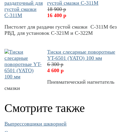
густой смазки С-311М
18 900 р
16 400 р
Пистолет для раздачи густой смазки С-311М без
РВД, для установок С-321М и С-322М
Тиски слесарные поворотные
YT-6501 (YATO) 100 мм
6 300 р
4 600 р
Пневматический нагнетатель
смазки
Смотрите также
Выпрессовщики шкворней